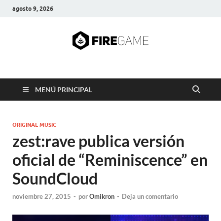
agosto 9, 2026
FIRE GAME
A Pump It Up Source
MENÚ PRINCIPAL
ORIGINAL MUSIC
zest:rave publica versión
oficial de “Reminiscence” en
SoundCloud
noviembre 27, 2015
-
por
Omikron
-
Deja un comentario