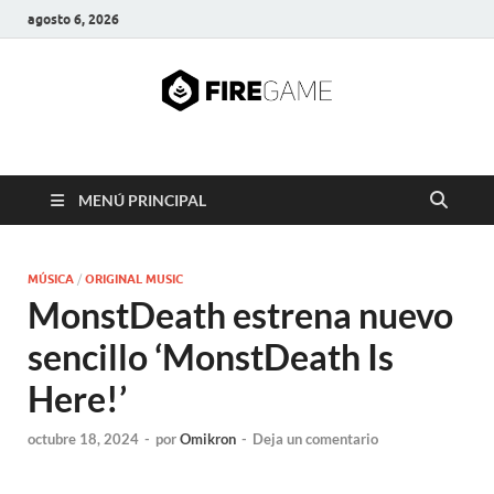
agosto 6, 2026
FIRE GAME
A Pump It Up Source
MENÚ PRINCIPAL
MÚSICA
/
ORIGINAL MUSIC
MonstDeath estrena nuevo
sencillo ‘MonstDeath Is
Here!’
octubre 18, 2024
-
por
Omikron
-
Deja un comentario