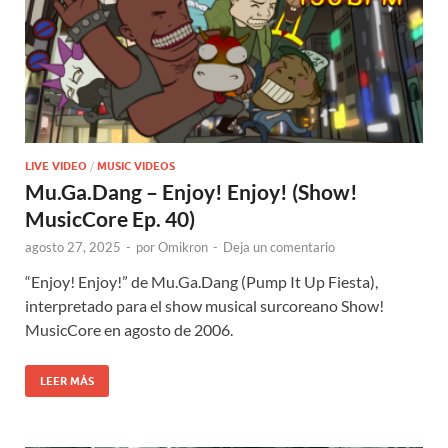
LIVE VIDEO
/
MUSIC VIDEOS
Mu.Ga.Dang – Enjoy! Enjoy! (Show!
MusicCore Ep. 40)
agosto 27, 2025
-
por
Omikron
-
Deja un comentario
“Enjoy! Enjoy!” de Mu.Ga.Dang (Pump It Up Fiesta),
interpretado para el show musical surcoreano Show!
MusicCore en agosto de 2006.
LEER MÁS