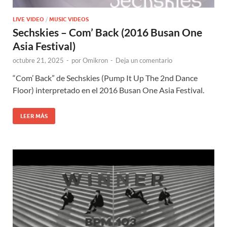
LIVE VIDEO
/
MUSIC VIDEOS
Sechskies – Com’ Back (2016 Busan One
Asia Festival)
octubre 21, 2025
-
por
Omikron
-
Deja un comentario
“Com’ Back” de Sechskies (Pump It Up The 2nd Dance
Floor) interpretado en el 2016 Busan One Asia Festival.
LEER MÁS