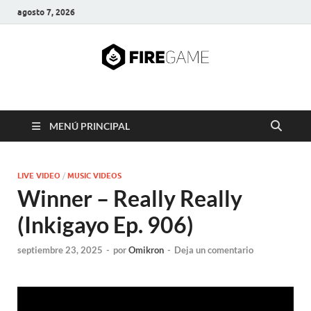
agosto 7, 2026
FIRE GAME
A Pump It Up Source
MENÚ PRINCIPAL
LIVE VIDEO
/
MUSIC VIDEOS
Winner – Really Really
(Inkigayo Ep. 906)
septiembre 23, 2025
-
por
Omikron
-
Deja un comentario