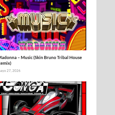
adonna – Music (Skin Bruno Tribal House
emix)
ayo 27, 2026