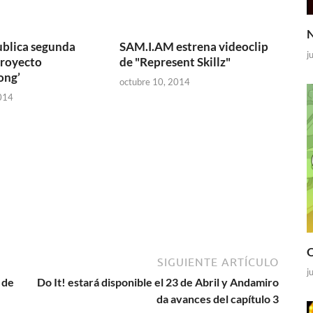
N
publica segunda
SAM.I.AM estrena videoclip
j
proyecto
de "Represent Skillz"
ong’
octubre 10, 2014
014
O
SIGUIENTE ARTÍCULO
j
 de
Do It! estará disponible el 23 de Abril y Andamiro
da avances del capítulo 3