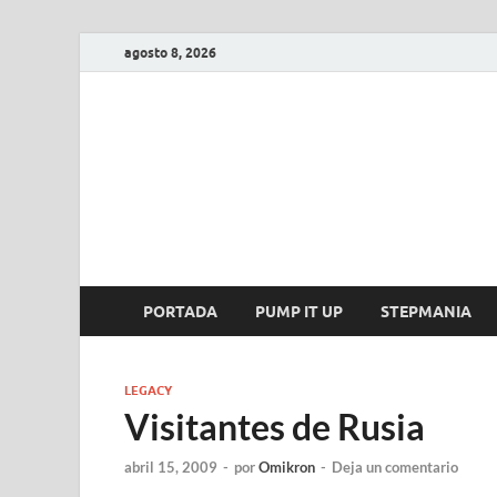
agosto 8, 2026
FIRE GAME
A Pump It Up Source
PORTADA
PUMP IT UP
STEPMANIA
LEGACY
Visitantes de Rusia
abril 15, 2009
-
por
Omikron
-
Deja un comentario