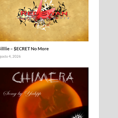
illlie – $ECRET No More
gosto 4, 2026