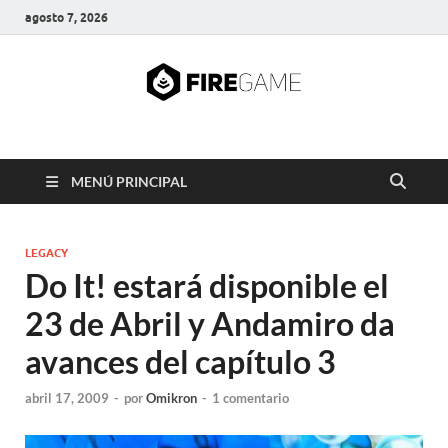
agosto 7, 2026
FIRE GAME
A Pump It Up Source
MENÚ PRINCIPAL
LEGACY
Do It! estará disponible el
23 de Abril y Andamiro da
avances del capítulo 3
abril 17, 2009
-
por
Omikron
-
1 comentario