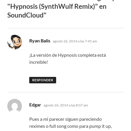
"Hypnosis (SynthWulf Remix)" en
SoundCloud"
dice:
Ryan Balis
agosto 26, 2014 a las 7:45 am
¡La versión de Hypnosis completa está
increíble!
RESPONDER
dice:
Edgar
agosto 26, 2014 a las 8:07 am
Pues a mi parecer siguen pareciendo
reximes o full song como para pump it up,