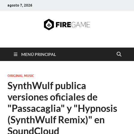
agosto 7, 2026
FIRE GAME
A Pump It Up Source
MENÚ PRINCIPAL
ORIGINAL MUSIC
SynthWulf publica
versiones oficiales de
"Passacaglia" y "Hypnosis
(SynthWulf Remix)" en
SoundCloud