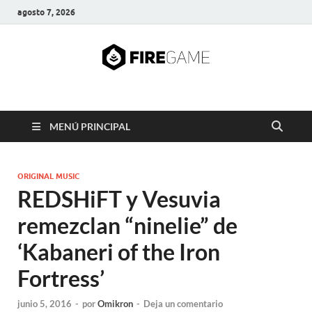
agosto 7, 2026
FIRE GAME
A Pump It Up Source
MENÚ PRINCIPAL
ORIGINAL MUSIC
REDSHiFT y Vesuvia
remezclan “ninelie” de
‘Kabaneri of the Iron
Fortress’
junio 5, 2016
-
por
Omikron
-
Deja un comentario