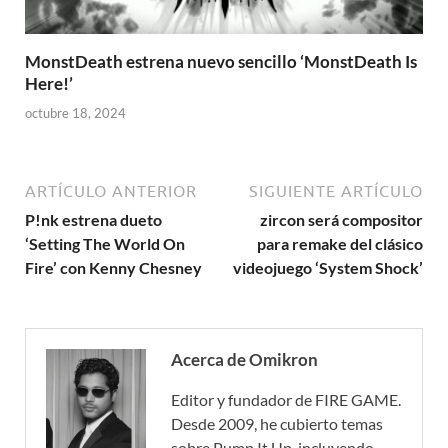
MonstDeath estrena nuevo sencillo ‘MonstDeath Is
Here!’
octubre 18, 2024
ARTÍCULO ANTERIOR
SIGUIENTE ARTÍCULO
P!nk estrena dueto
zircon será compositor
‘Setting The World On
para remake del clásico
Fire’ con Kenny Chesney
videojuego ‘System Shock’
Acerca de Omikron
Editor y fundador de FIRE GAME.
Desde 2009, he cubierto temas
sobre Pump It Up, incluyendo