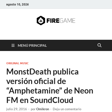
agosto 10, 2026
FIRE GAME
A Pump It Up Source
MENÚ PRINCIPAL
ORIGINAL MUSIC
MonstDeath publica
versión oficial de
“Amphetamine” de Neon
FM en SoundCloud
julio 29, 2016
-
por
Omikron
-
Deja un comentario