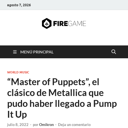
agosto 7, 2026
FIRE GAME
A Pump It Up Source
MENÚ PRINCIPAL
WORLD MUSIC
“Master of Puppets”, el
clásico de Metallica que
pudo haber llegado a Pump
It Up
julio 8, 2022
-
por
Omikron
-
Deja un comentario