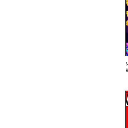
M
R
m