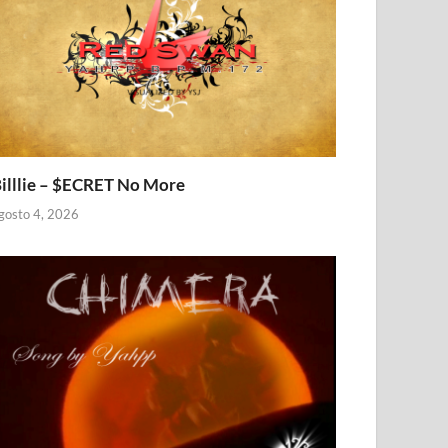
illlie – $ECRET No More
gosto 4, 2026