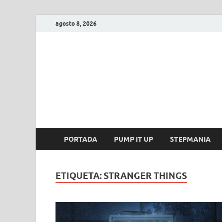
agosto 8, 2026
FIRE GAME
A Pump It Up Source
PORTADA
PUMP IT UP
STEPMANIA
ETIQUETA:
STRANGER THINGS