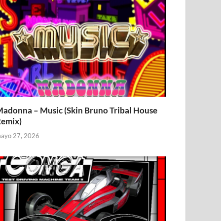
adonna – Music (Skin Bruno Tribal House
emix)
ayo 27, 2026