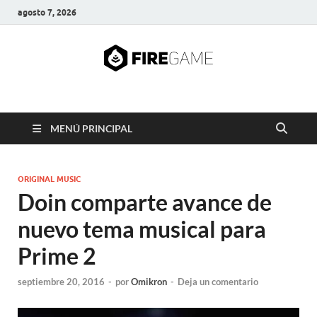
agosto 7, 2026
FIRE GAME
A Pump It Up Source
MENÚ PRINCIPAL
ORIGINAL MUSIC
Doin comparte avance de
nuevo tema musical para
Prime 2
septiembre 20, 2016
-
por
Omikron
-
Deja un comentario