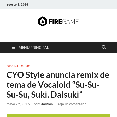
agosto 8, 2026
FIRE GAME
A Pump It Up Source
MENÚ PRINCIPAL
ORIGINAL MUSIC
CYO Style anuncia remix de
tema de Vocaloid “Su-Su-
Su-Su, Suki, Daisuki”
mayo 29, 2016
-
por
Omikron
-
Deja un comentario