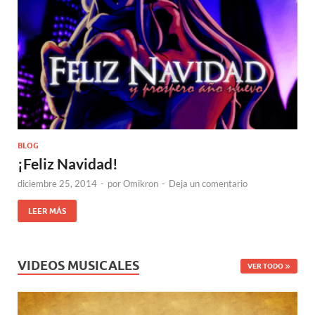
BLOG
¡Feliz Navidad!
diciembre 25, 2014
-
por
Omikron
-
Deja un comentario
LEER MÁS
VIDEOS MUSICALES
VER TODO