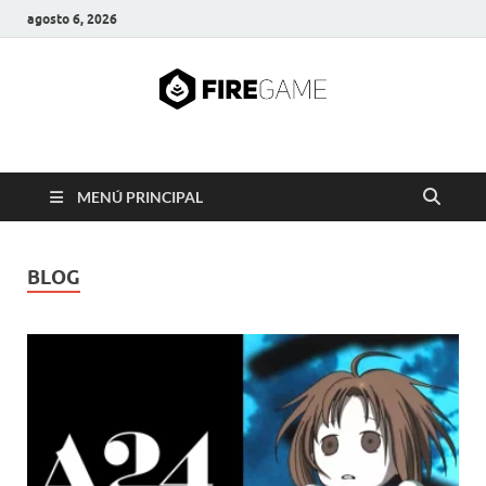
agosto 6, 2026
FIRE GAME
A Pump It Up Source
MENÚ PRINCIPAL
BLOG