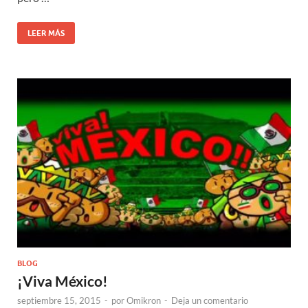
LEER MÁS
BLOG
¡Viva México!
septiembre 15, 2015
-
por
Omikron
-
Deja un comentario