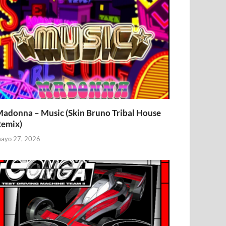
adonna – Music (Skin Bruno Tribal House
emix)
ayo 27, 2026