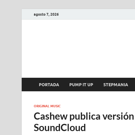
agosto 7, 2026
FIRE GAME
A Pump It Up Source
PORTADA
PUMP IT UP
STEPMANIA
ORIGINAL MUSIC
Cashew publica versión 
SoundCloud