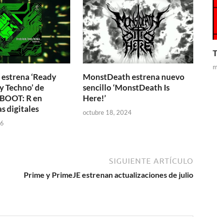
T
m
estrena ‘Ready
MonstDeath estrena nuevo
y Techno’ de
sencillo ‘MonstDeath Is
BOOT: R en
Here!’
s digitales
octubre 18, 2024
26
SIGUIENTE ARTÍCULO
Prime y PrimeJE estrenan actualizaciones de julio