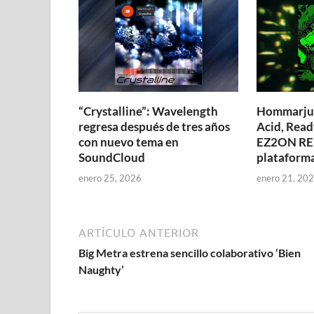
“Crystalline”: Wavelength
Hommarju 
regresa después de tres años
Acid, Read
con nuevo tema en
EZ2ON RE
SoundCloud
plataforma
enero 25, 2026
enero 21, 20
ARTÍCULO ANTERIOR
Big Metra estrena sencillo colaborativo ‘Bien
Naughty’