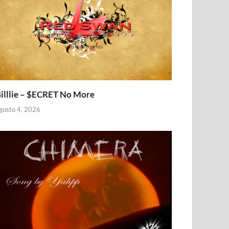
illlie – $ECRET No More
gosto 4, 2026