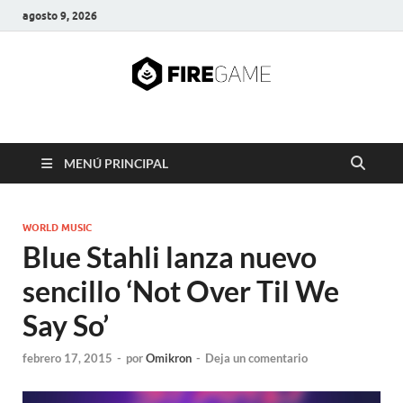
agosto 9, 2026
FIRE GAME
A Pump It Up Source
MENÚ PRINCIPAL
WORLD MUSIC
Blue Stahli lanza nuevo
sencillo ‘Not Over Til We
Say So’
febrero 17, 2015
-
por
Omikron
-
Deja un comentario