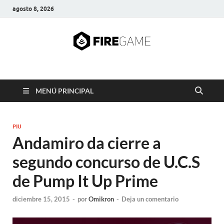
agosto 8, 2026
FIRE GAME
A Pump It Up Source
MENÚ PRINCIPAL
PIU
Andamiro da cierre a
segundo concurso de U.C.S
de Pump It Up Prime
diciembre 15, 2015
-
por
Omikron
-
Deja un comentario