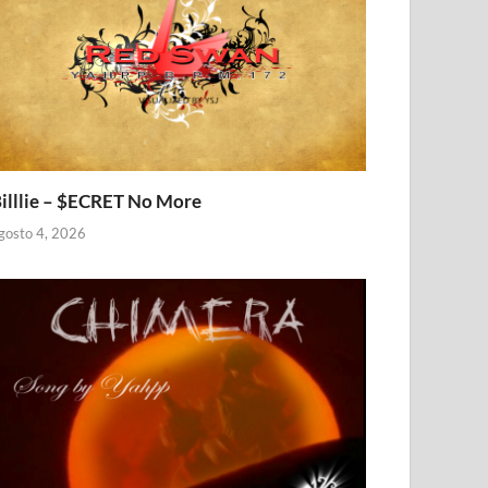
illlie – $ECRET No More
gosto 4, 2026