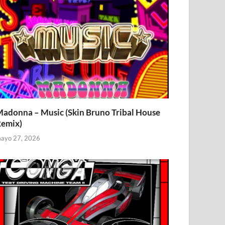
adonna – Music (Skin Bruno Tribal House
emix)
ayo 27, 2026