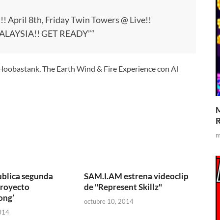
 April 8th, Friday Twin Towers @ Live!!
 MALAYSIA!! GET READY”“
 Hoobastank, The Earth Wind & Fire Experience con Al
M
R
m
publica segunda
SAM.I.AM estrena videoclip
proyecto
de "Represent Skillz"
ong’
octubre 10, 2014
014