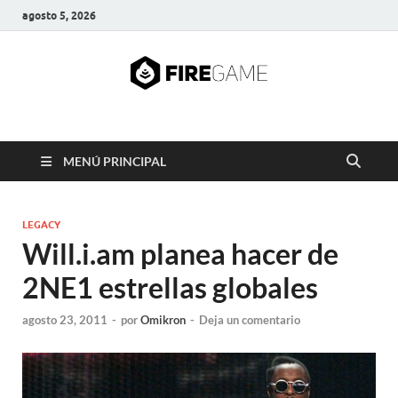
agosto 5, 2026
FIRE GAME
A Pump It Up Source
MENÚ PRINCIPAL
LEGACY
Will.i.am planea hacer de
2NE1 estrellas globales
agosto 23, 2011
-
por
Omikron
-
Deja un comentario