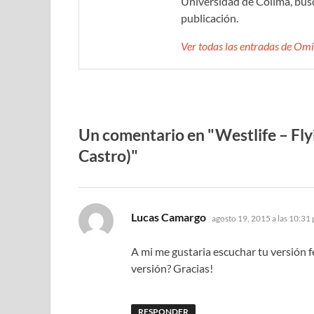
Universidad de Colima, bus
publicación.
Ver todas las entradas de O
Un comentario en "Westlife – Fly
Castro)"
dice:
Lucas Camargo
agosto 19, 2015 a las 10:31
A mi me gustaria escuchar tu versión f
versión? Gracias!
RESPONDER