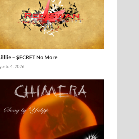
illlie – $ECRET No More
gosto 4, 2026