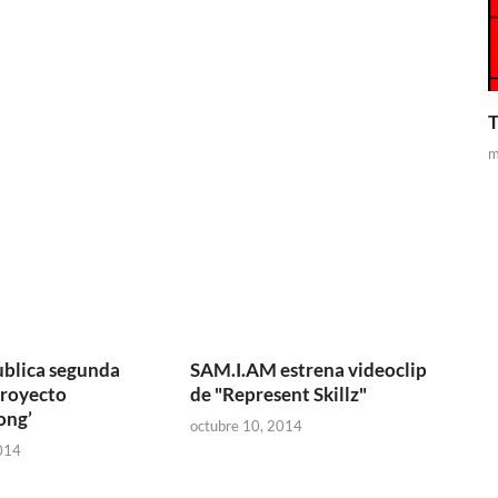
T
m
publica segunda
SAM.I.AM estrena videoclip
proyecto
de "Represent Skillz"
ong’
octubre 10, 2014
014