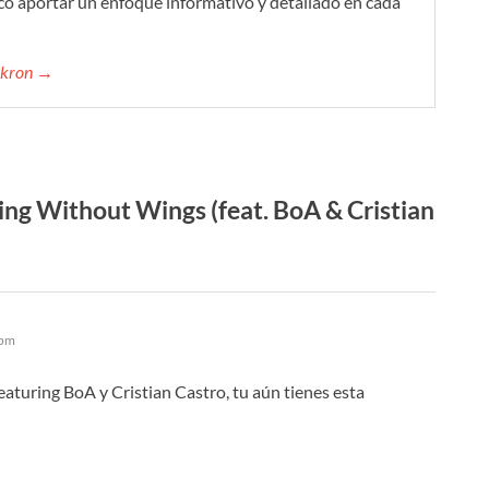
co aportar un enfoque informativo y detallado en cada
mikron →
ing Without Wings (feat. BoA & Cristian
 pm
eaturing BoA y Cristian Castro, tu aún tienes esta