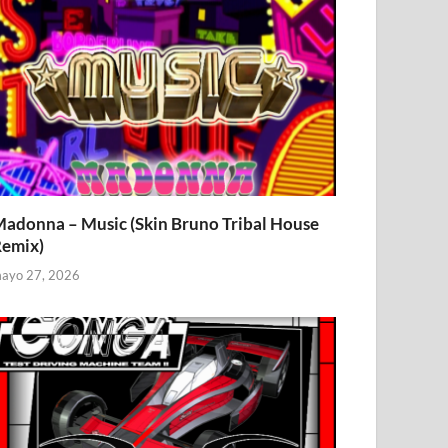
adonna – Music (Skin Bruno Tribal House
emix)
ayo 27, 2026