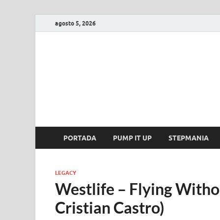
agosto 5, 2026
FIRE GAME
A Pump It Up Source
PORTADA
PUMP IT UP
STEPMANIA
LEGACY
Westlife – Flying Witho
Cristian Castro)