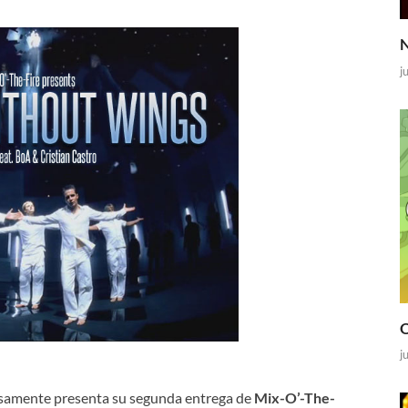
N
j
O
j
osamente presenta su segunda entrega de
Mix-O’-The-