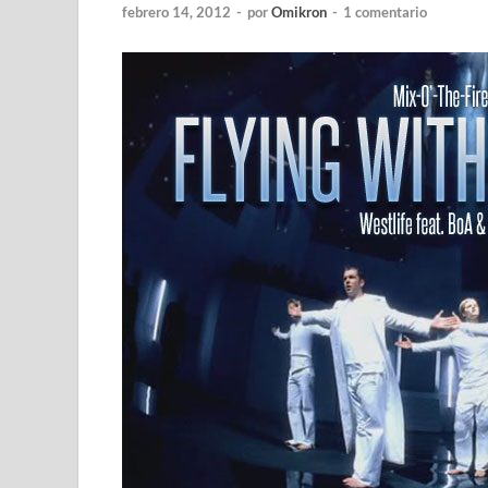
febrero 14, 2012
-
por
Omikron
-
1 comentario