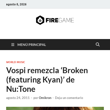
agosto 8, 2026
FIRE GAME
A Pump It Up Source
MENÚ PRINCIPAL
WORLD MUSIC
Vospi remezcla ‘Broken
(featuring Kyan)’ de
Nu:Tone
agosto 24, 2011
-
por
Omikron
-
Deja un comentario