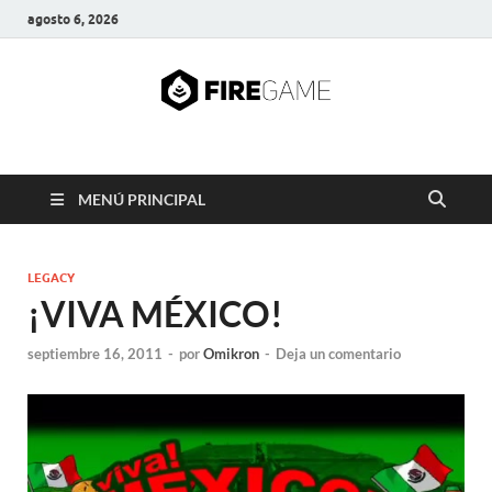
agosto 6, 2026
FIRE GAME
A Pump It Up Source
MENÚ PRINCIPAL
LEGACY
¡VIVA MÉXICO!
septiembre 16, 2011
-
por
Omikron
-
Deja un comentario