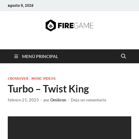
agosto 9, 2026
FIRE GAME
A Pump It Up Source
MENÚ PRINCIPAL
CROSSOVER
/
MUSIC VIDEOS
Turbo – Twist King
febrero 21, 2023
-
por
Omikron
-
Deja un comentario