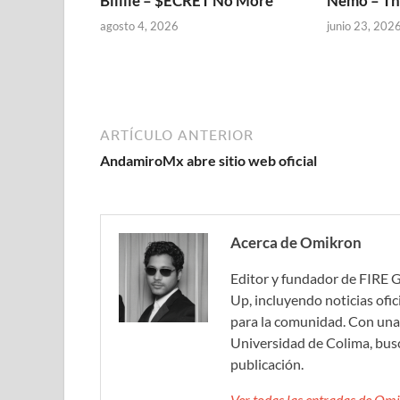
Billlie – $ECRET No More
Nemo – Th
agosto 4, 2026
junio 23, 202
ARTÍCULO ANTERIOR
AndamiroMx abre sitio web oficial
Acerca de Omikron
Editor y fundador de FIRE 
Up, incluyendo noticias ofic
para la comunidad. Con una 
Universidad de Colima, bus
publicación.
Ver todas las entradas de O