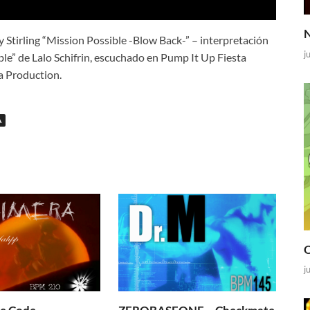
N
 Stirling “Mission Possible -Blow Back-” – interpretación
j
ble” de Lalo Schifrin, escuchado en Pump It Up Fiesta
a Production.
A
O
j