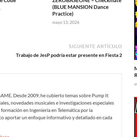
e Code
ZEROBASEONE – Checkmate
(BLUE MANSION Dance
6
Practice)
mayo 13, 2026
SIGUIENTE ARTÍCULO
Trabajo de JesP podría estar presente en Fiesta 2
M
R
m
GAME. Desde 2009, he cubierto temas sobre Pump It
iales, novedades musicales e investigaciones especiales
formación en Ingeniería en Telemática por la
co aportar un enfoque informativo y detallado en cada
mikron →