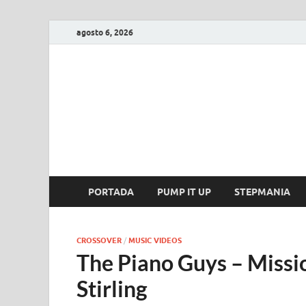
agosto 6, 2026
FIRE GAME
A Pump It Up Source
PORTADA
PUMP IT UP
STEPMANIA
CROSSOVER
/
MUSIC VIDEOS
The Piano Guys – Missio
Stirling