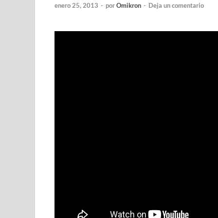
enero 25, 2013
-
por
Omikron
-
Deja un comentario