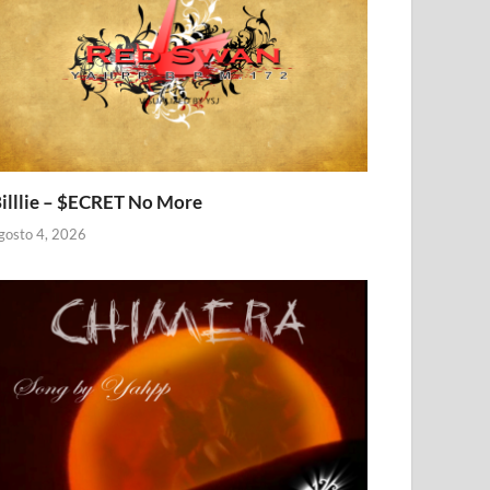
illlie – $ECRET No More
gosto 4, 2026