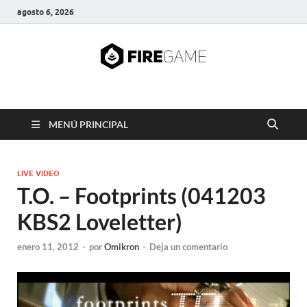
agosto 6, 2026
FIRE GAME
A Pump It Up Source
MENÚ PRINCIPAL
LIVE VIDEO
T.O. – Footprints (041203
KBS2 Loveletter)
enero 11, 2012
-
por
Omikron
-
Deja un comentario