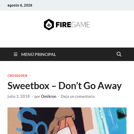
agosto 6, 2026
FIRE GAME
A Pump It Up Source
MENÚ PRINCIPAL
CROSSOVER
Sweetbox – Don’t Go Away
julio 3, 2018
-
por
Omikron
-
Deja un comentario