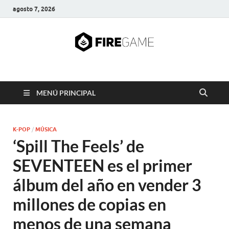
agosto 7, 2026
FIRE GAME
A Pump It Up Source
MENÚ PRINCIPAL
K-POP
/
MÚSICA
‘Spill The Feels’ de
SEVENTEEN es el primer
álbum del año en vender 3
millones de copias en
menos de una semana