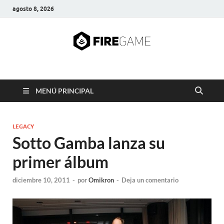
agosto 8, 2026
FIRE GAME
A Pump It Up Source
MENÚ PRINCIPAL
LEGACY
Sotto Gamba lanza su
primer álbum
diciembre 10, 2011
-
por
Omikron
-
Deja un comentario