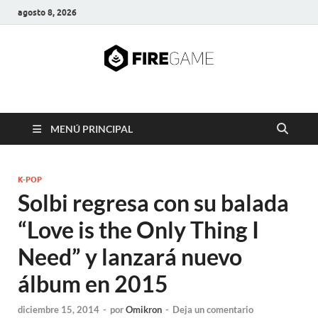
agosto 8, 2026
FIRE GAME
A Pump It Up Source
MENÚ PRINCIPAL
K-POP
Solbi regresa con su balada
“Love is the Only Thing I
Need” y lanzará nuevo
álbum en 2015
diciembre 15, 2014
-
por
Omikron
-
Deja un comentario