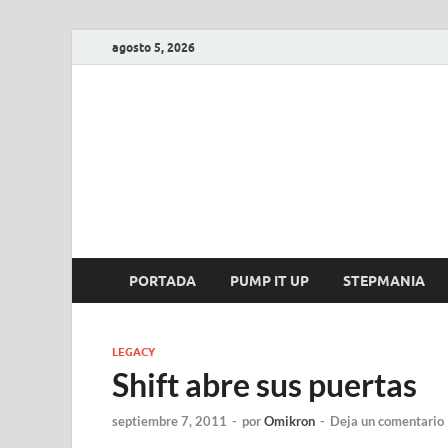
agosto 5, 2026
FIRE GAME
A Pump It Up Source
PORTADA
PUMP IT UP
STEPMANIA
LEGACY
Shift abre sus puertas
septiembre 7, 2011
-
por
Omikron
-
Deja un comentario