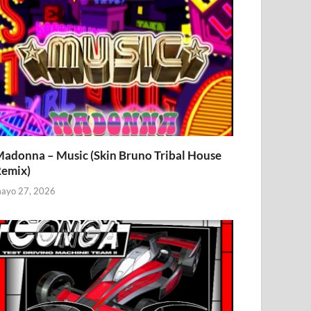
adonna – Music (Skin Bruno Tribal House
emix)
ayo 27, 2026