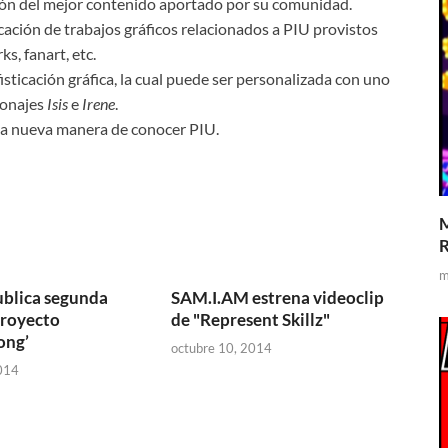
ción del mejor contenido aportado por su comunidad.
cación de trabajos gráficos relacionados a PIU provistos
s, fanart, etc.
isticación gráfica, la cual puede ser personalizada con uno
sonajes
Isis
e
Irene
.
una nueva manera de conocer PIU.
M
R
m
publica segunda
SAM.I.AM estrena videoclip
proyecto
de "Represent Skillz"
ong’
octubre 10, 2014
014