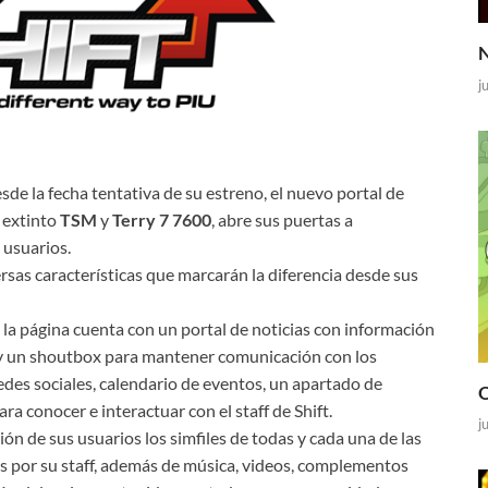
N
j
e la fecha tentativa de su estreno, el nuevo portal de
 extinto
TSM
y
Terry 7 7600
, abre sus puertas a
 usuarios.
ersas características que marcarán la diferencia desde sus
la página cuenta con un portal de noticias con información
n y un shoutbox para mantener comunicación con los
edes sociales, calendario de eventos, un apartado de
O
ara conocer e interactuar con el staff de Shift.
j
ión de sus usuarios los simfiles de todas y cada una de las
os por su staff, además de música, videos, complementos