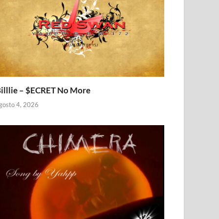
illlie – $ECRET No More
gosto 4, 2026