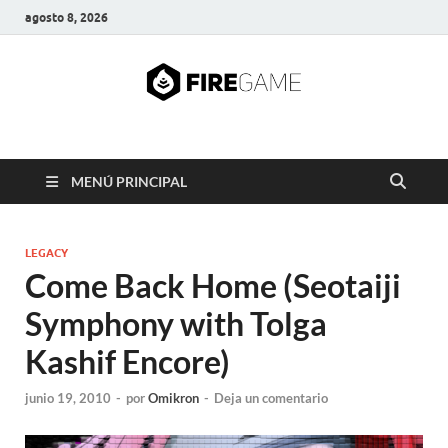
agosto 8, 2026
FIRE GAME
A Pump It Up Source
MENÚ PRINCIPAL
LEGACY
Come Back Home (Seotaiji
Symphony with Tolga
Kashif Encore)
junio 19, 2010
-
por
Omikron
-
Deja un comentario