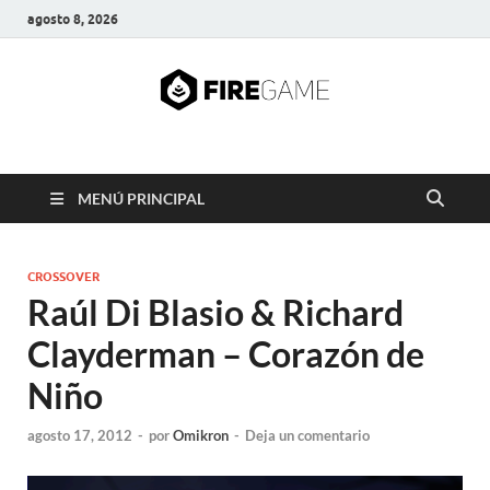
agosto 8, 2026
FIRE GAME
A Pump It Up Source
MENÚ PRINCIPAL
CROSSOVER
Raúl Di Blasio & Richard
Clayderman – Corazón de
Niño
agosto 17, 2012
-
por
Omikron
-
Deja un comentario