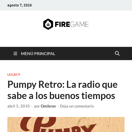
agosto 7, 2026
FIRE GAME
A Pump It Up Source
MENÚ PRINCIPAL
LEGACY
Pumpy Retro: La radio que
sabe a los buenos tiempos
abril 5, 2010
-
por
Omikron
-
Deja un comentario