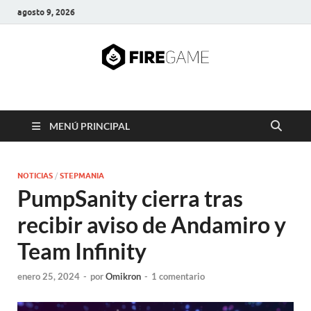
agosto 9, 2026
FIRE GAME
A Pump It Up Source
MENÚ PRINCIPAL
NOTICIAS
/
STEPMANIA
PumpSanity cierra tras
recibir aviso de Andamiro y
Team Infinity
enero 25, 2024
-
por
Omikron
-
1 comentario