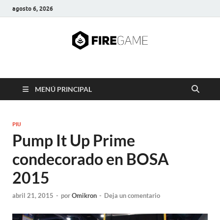
agosto 6, 2026
FIRE GAME
A Pump It Up Source
MENÚ PRINCIPAL
PIU
Pump It Up Prime
condecorado en BOSA
2015
abril 21, 2015
-
por
Omikron
-
Deja un comentario