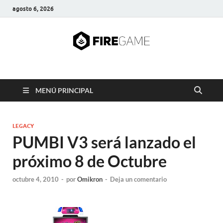
agosto 6, 2026
FIRE GAME
A Pump It Up Source
MENÚ PRINCIPAL
LEGACY
PUMBI V3 será lanzado el
próximo 8 de Octubre
octubre 4, 2010
-
por
Omikron
-
Deja un comentario