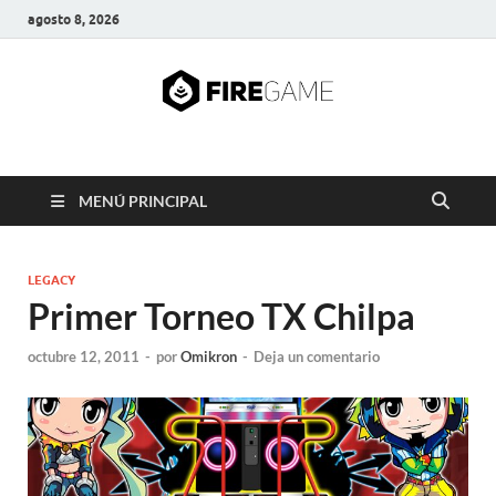
agosto 8, 2026
FIRE GAME
A Pump It Up Source
MENÚ PRINCIPAL
LEGACY
Primer Torneo TX Chilpa
octubre 12, 2011
-
por
Omikron
-
Deja un comentario