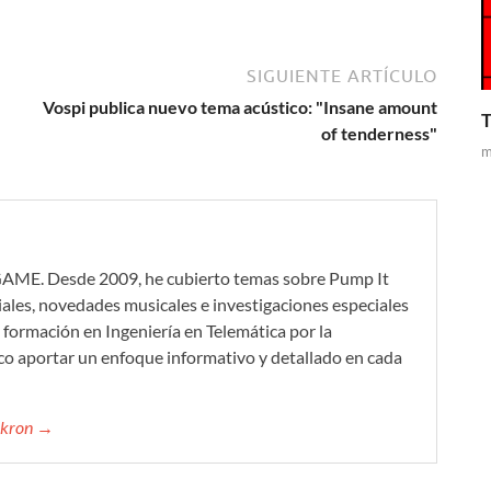
SIGUIENTE ARTÍCULO
Vospi publica nuevo tema acústico: "Insane amount
T
of tenderness"
m
GAME. Desde 2009, he cubierto temas sobre Pump It
iales, novedades musicales e investigaciones especiales
formación en Ingeniería en Telemática por la
co aportar un enfoque informativo y detallado en cada
mikron →