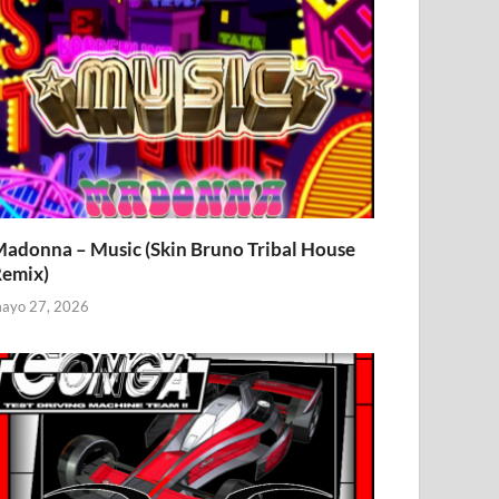
adonna – Music (Skin Bruno Tribal House
emix)
ayo 27, 2026