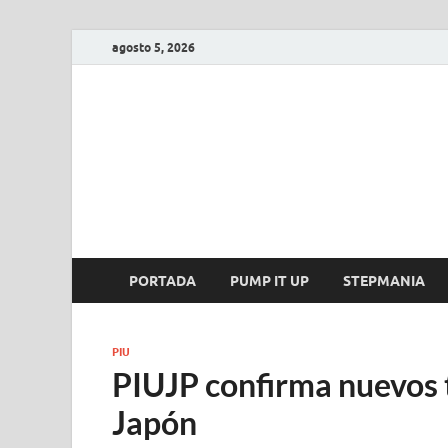
agosto 5, 2026
FIRE GAME
A Pump It Up Source
PORTADA
PUMP IT UP
STEPMANIA
PIU
PIUJP confirma nuevos 
Japón