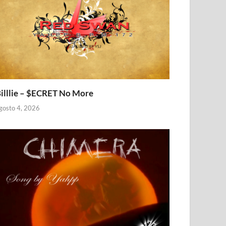
illlie – $ECRET No More
gosto 4, 2026