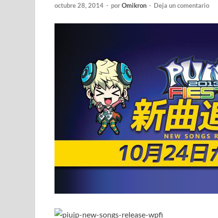
octubre 28, 2014
-
por
Omikron
-
Deja un comentario