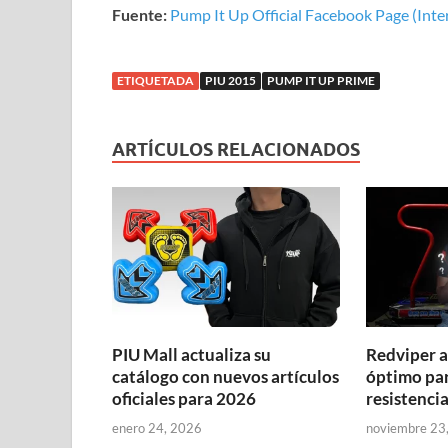
Fuente:
Pump It Up Official Facebook Page (Inte
ETIQUETADA
PIU 2015
PUMP IT UP PRIME
ARTÍCULOS RELACIONADOS
PIU Mall actualiza su
Redviper a
catálogo con nuevos artículos
óptimo par
oficiales para 2026
resistenci
enero 24, 2026
noviembre 23