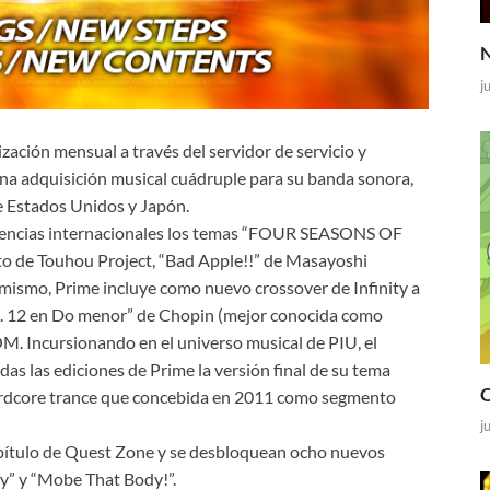
N
j
ación mensual a través del servidor de servicio y
a adquisición musical cuádruple para su banda sonora,
e Estados Unidos y Japón.
icencias internacionales los temas “FOUR SEASONS OF
ito de Touhou Project, “Bad Apple!!” de Masayoshi
mismo, Prime incluye como nuevo crossover de Infinity a
 12 en Do menor” de Chopin (mejor conocida como
. Incursionando en el universo musical de PIU, el
 las ediciones de Prime la versión final de su tema
O
hardcore trance que concebida en 2011 como segmento
j
apítulo de Quest Zone y se desbloquean ocho nuevos
y” y “Mobe That Body!”.