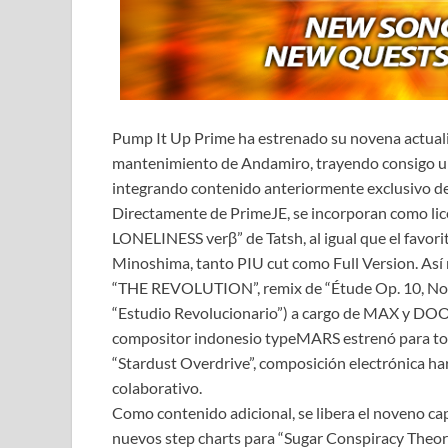
Pump It Up Prime ha estrenado su novena actualiz
mantenimiento de Andamiro, trayendo consigo un
integrando contenido anteriormente exclusivo d
Directamente de PrimeJE, se incorporan como l
LONELINESS verβ” de Tatsh, al igual que el favor
Minoshima, tanto PIU cut como Full Version. Así 
“THE REVOLUTION”, remix de “Étude Op. 10, No.
“Estudio Revolucionario”) a cargo de MAX y DOOM
compositor indonesio typeMARS estrenó para todas
“Stardust Overdrive”, composición electrónica 
colaborativo.
Como contenido adicional, se libera el noveno c
nuevos step charts para “Sugar Conspiracy Theor