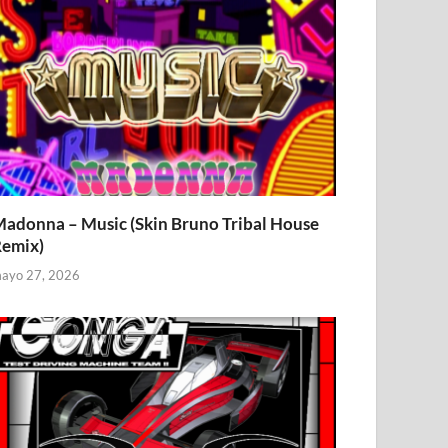
adonna – Music (Skin Bruno Tribal House
emix)
ayo 27, 2026