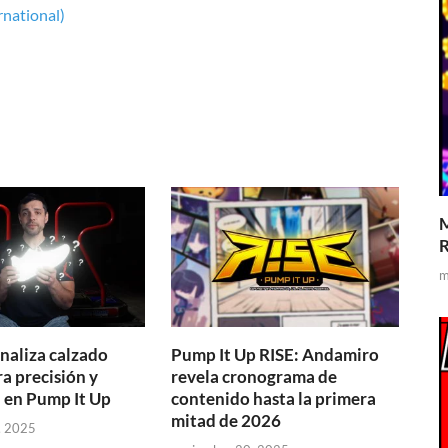
rnational)
M
R
m
naliza calzado
Pump It Up RISE: Andamiro
a precisión y
revela cronograma de
a en Pump It Up
contenido hasta la primera
mitad de 2026
, 2025