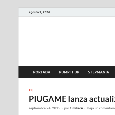
agosto 7, 2026
FIRE GAME
A Pump It Up Source
PORTADA
PUMP IT UP
STEPMANIA
PIU
PIUGAME lanza actuali
septiembre 24, 2015
-
por
Omikron
-
Deja un comentari