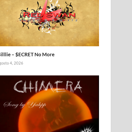
illlie – $ECRET No More
gosto 4, 2026