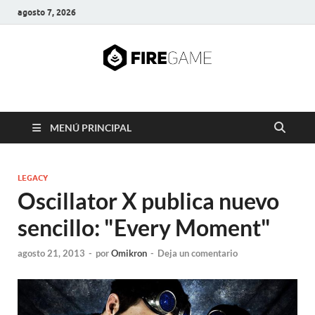
agosto 7, 2026
FIRE GAME
A Pump It Up Source
MENÚ PRINCIPAL
LEGACY
Oscillator X publica nuevo
sencillo: "Every Moment"
agosto 21, 2013
-
por
Omikron
-
Deja un comentario