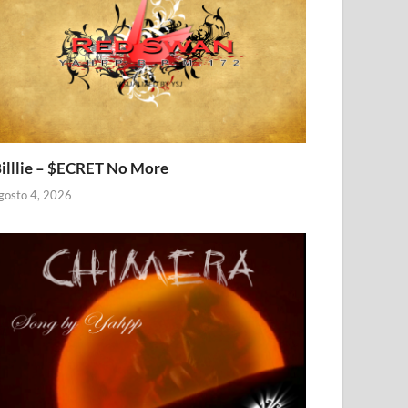
illlie – $ECRET No More
gosto 4, 2026