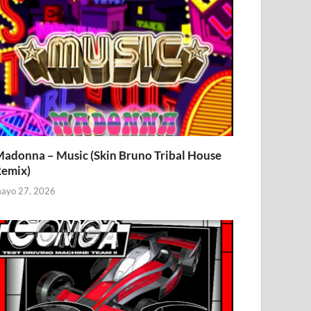
adonna – Music (Skin Bruno Tribal House
emix)
ayo 27, 2026