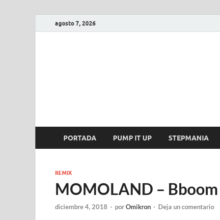
agosto 7, 2026
FIRE GAME
A Pump It Up Source
PORTADA
PUMP IT UP
STEPMANIA
REMIX
MOMOLAND – Bboom B
diciembre 4, 2018
-
por
Omikron
-
Deja un comentario