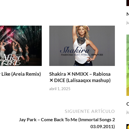
N
j
 Like (Areia Remix)
Shakira ✕ NMIXX – Rabiosa
✕ DICE (Lalisaaqxx mashup)
abril 1, 2025
O
SIGUIENTE ARTÍCULO
j
Jay Park – Come Back To Me (Immortal Songs 2
03.09.2011)