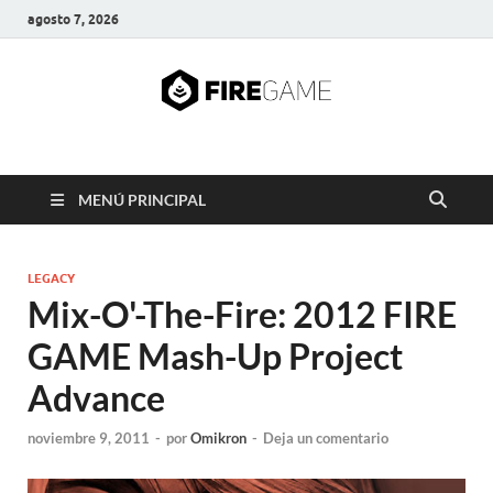
agosto 7, 2026
FIRE GAME
A Pump It Up Source
MENÚ PRINCIPAL
LEGACY
Mix-O'-The-Fire: 2012 FIRE
GAME Mash-Up Project
Advance
noviembre 9, 2011
-
por
Omikron
-
Deja un comentario