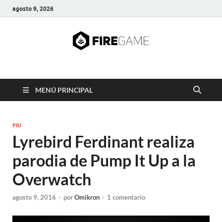
agosto 9, 2026
FIRE GAME
A Pump It Up Source
MENÚ PRINCIPAL
PIU
Lyrebird Ferdinant realiza
parodia de Pump It Up a la
Overwatch
agosto 9, 2016
-
por
Omikron
-
1 comentario