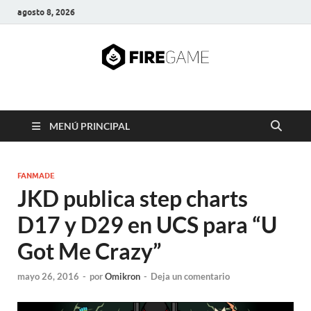
agosto 8, 2026
FIRE GAME
A Pump It Up Source
MENÚ PRINCIPAL
FANMADE
JKD publica step charts
D17 y D29 en UCS para “U
Got Me Crazy”
mayo 26, 2016
-
por
Omikron
-
Deja un comentario