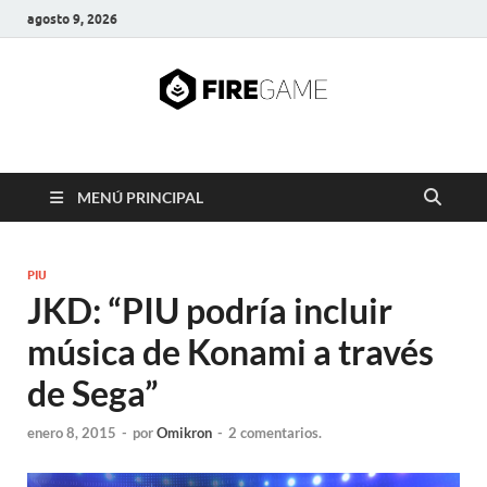
agosto 9, 2026
FIRE GAME
A Pump It Up Source
MENÚ PRINCIPAL
PIU
JKD: “PIU podría incluir
música de Konami a través
de Sega”
enero 8, 2015
-
por
Omikron
-
2 comentarios.