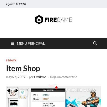
agosto 8, 2026
FIRE GAME
A Pump It Up Source
MENÚ PRINCIPAL
LEGACY
Item Shop
mayo 7, 2009
-
por
Omikron
-
Deja un comentario