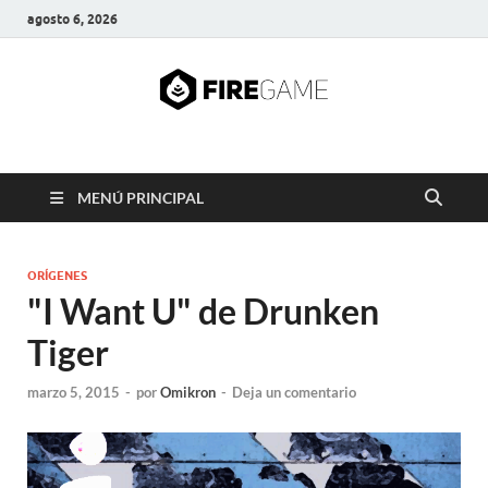
agosto 6, 2026
FIRE GAME
A Pump It Up Source
MENÚ PRINCIPAL
ORÍGENES
"I Want U" de Drunken
Tiger
marzo 5, 2015
-
por
Omikron
-
Deja un comentario