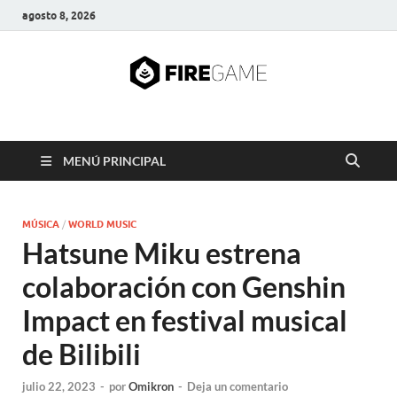
agosto 8, 2026
FIRE GAME
A Pump It Up Source
MENÚ PRINCIPAL
MÚSICA
/
WORLD MUSIC
Hatsune Miku estrena
colaboración con Genshin
Impact en festival musical
de Bilibili
julio 22, 2023
-
por
Omikron
-
Deja un comentario