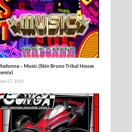
adonna – Music (Skin Bruno Tribal House
emix)
ayo 27, 2026