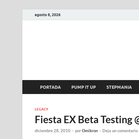
agosto 8, 2026
FIRE GAME
A Pump It Up Source
PORTADA
PUMP IT UP
STEPMANIA
LEGACY
Fiesta EX Beta Testing
diciembre 28, 2010
-
por
Omikron
-
Deja un comentario