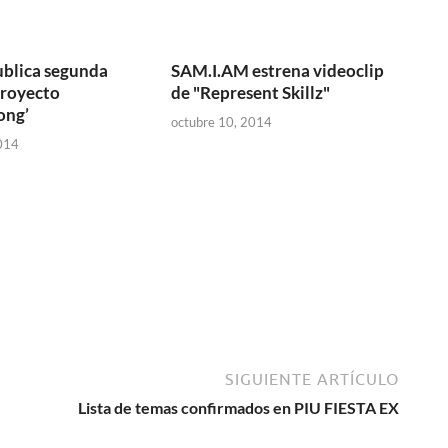
publica segunda
SAM.I.AM estrena videoclip
proyecto
de "Represent Skillz"
ong’
octubre 10, 2014
014
SIGUIENTE ARTÍCULO
Lista de temas confirmados en PIU FIESTA EX