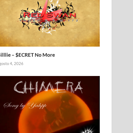
illlie – $ECRET No More
gosto 4, 2026