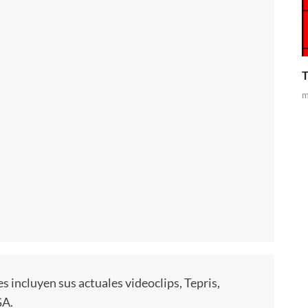
T
m
 incluyen sus actuales videoclips, Tepris,
GA.