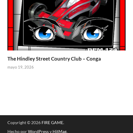
The Hindley Street Country Club – Conga
mayo 19, 2026
Copyright © 2026
FIRE GAME
.
Hecho por
WordPress
y
HitMag
.